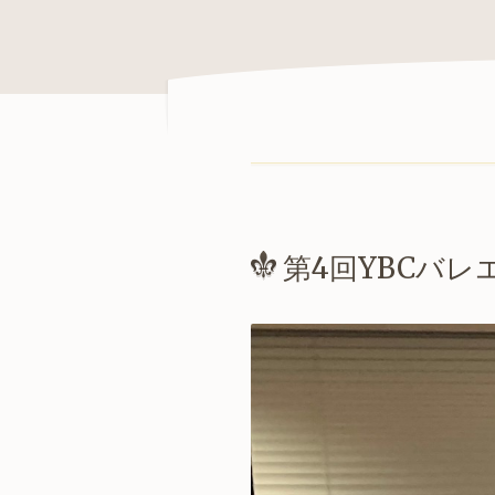
第4回YBCバ